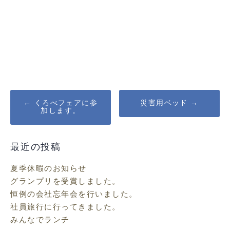
Post
←
くろべフェアに参
災害用ベッド
→
加します。
navigation
最近の投稿
夏季休暇のお知らせ
グランプリを受賞しました。
恒例の会社忘年会を行いました。
社員旅行に行ってきました。
みんなでランチ