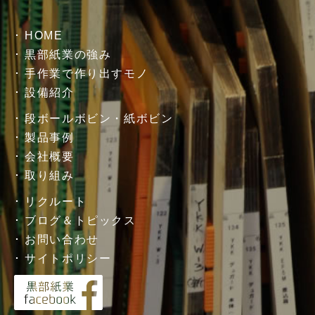
HOME
黒部紙業の強み
手作業で作り出すモノ
設備紹介
段ボールボビン・紙ボビン
製品事例
会社概要
取り組み
リクルート
ブログ＆トピックス
お問い合わせ
サイトポリシー