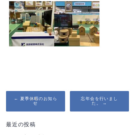
Post
←
夏季休暇のお知ら
忘年会を行いまし
せ
た。
→
navigation
最近の投稿