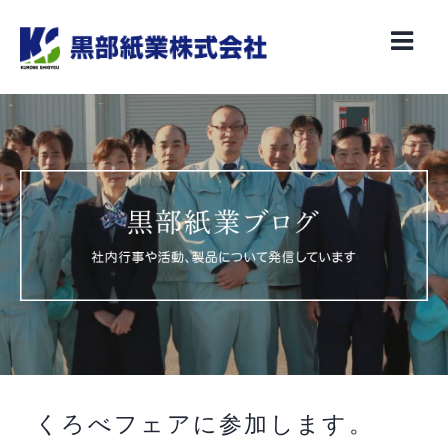
Skip
to
content
くろべフェアに参加します。