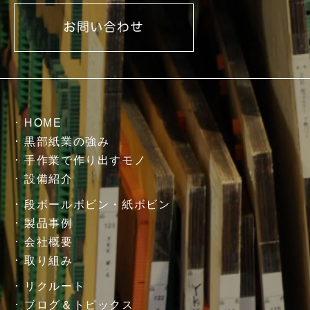
HOME
黒部紙業の強み
手作業で作り出すモノ
設備紹介
段ボールボビン・紙ボビン
製品事例
会社概要
取り組み
リクルート
ブログ＆トピックス