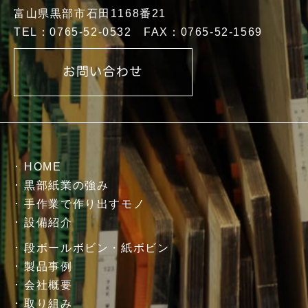
富山県黒部市石田1168番21
TEL：0765-52-0532 FAX：0765-52-1569
HOME
黒部紙業の強み
手作業で作り出すモノ
設備紹介
段ボールボビン・紙ボビン
製品事例
会社概要
取り組み