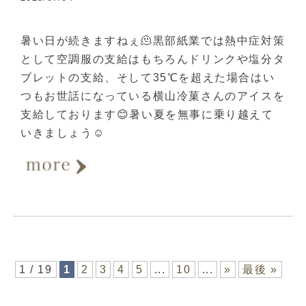
暑い日が続きますねぇ🫠黒部紙業では熱中症対策
として空調服の支給はもちろんドリンクや塩分タ
ブレットの支給、そして35℃を超えた場合はい
つもお世話になっている横山冷菓さんのアイスを
支給しております😊暑い夏を無事に乗り越えて
いきましょう☺️
1 / 19
1
2
3
4
5
...
10
...
»
最後 »