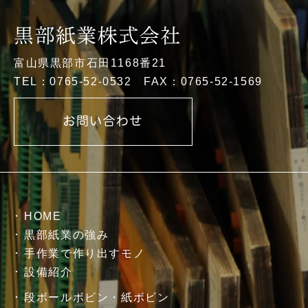
富山県黒部市石田1168番21
TEL：0765-52-0532 FAX：0765-52-1569
HOME
黒部紙業の強み
手作業で作り出すモノ
設備紹介
段ボールボビン・紙ボビン