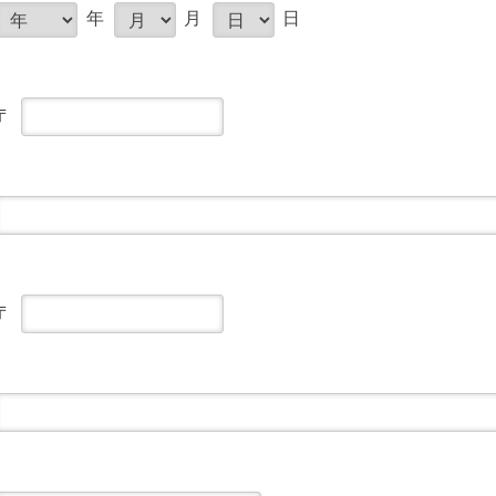
年
月
日
〒
〒