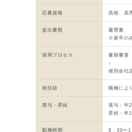
応募資格
高校、高
提出書類
履歴書
※新卒の
採用プロセス
書類審査
↓
個別会社
初任給
職種によ
賞与・昇給
賞与：年2
昇給：年
勤務時間
8：30〜1