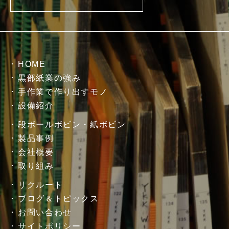
HOME
黒部紙業の強み
手作業で作り出すモノ
設備紹介
段ボールボビン・紙ボビン
製品事例
会社概要
取り組み
リクルート
ブログ＆トピックス
お問い合わせ
サイトポリシー