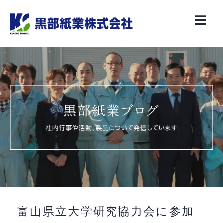
Skip
to
content
富山県立大学研究協力会に参加