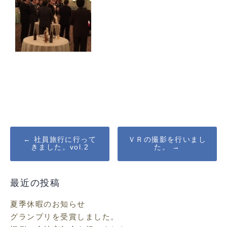
Post
←
社員旅行に行って
ＶＲの撮影を行いまし
きました。vol.2
た。
→
navigation
最近の投稿
夏季休暇のお知らせ
グランプリを受賞しました。