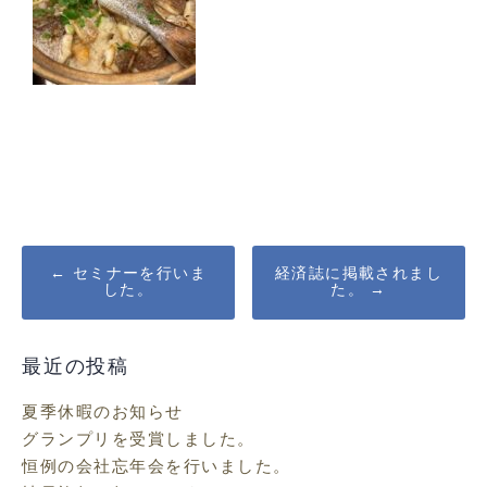
Post
←
セミナーを行いま
経済誌に掲載されまし
した。
た。
→
navigation
最近の投稿
夏季休暇のお知らせ
グランプリを受賞しました。
恒例の会社忘年会を行いました。