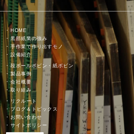
HOME
黒部紙業の強み
手作業で作り出すモノ
設備紹介
段ボールボビン・紙ボビン
製品事例
会社概要
取り組み
リクルート
ブログ＆トピックス
お問い合わせ
サイトポリシー