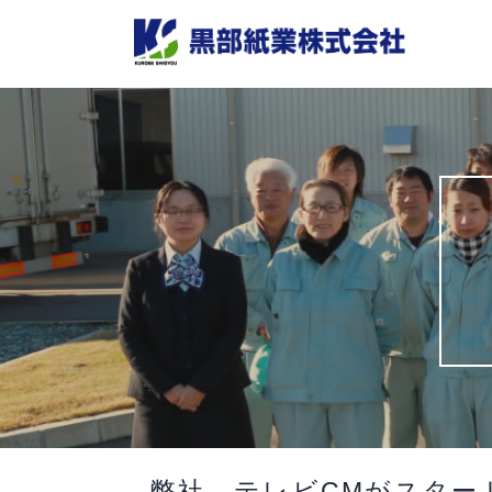
Skip
to
content
弊社、テレビCMがスター