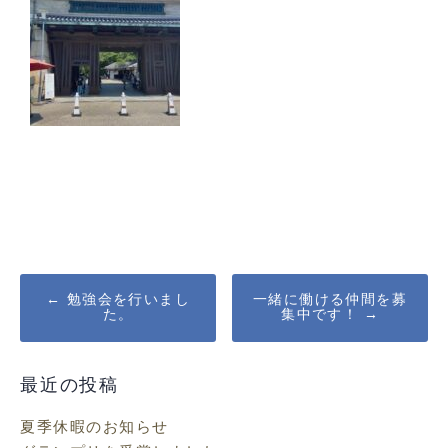
Post
←
勉強会を行いまし
一緒に働ける仲間を募
た。
集中です！
→
navigation
最近の投稿
夏季休暇のお知らせ