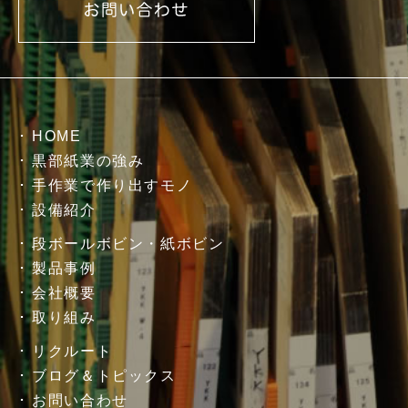
HOME
黒部紙業の強み
手作業で作り出すモノ
設備紹介
段ボールボビン・紙ボビン
製品事例
会社概要
取り組み
リクルート
ブログ＆トピックス
お問い合わせ