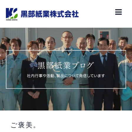
Skip
to
content
ご褒美。