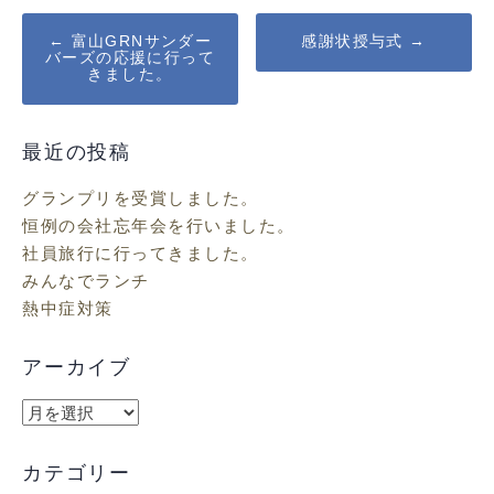
Post
←
富山GRNサンダー
感謝状授与式
→
バーズの応援に行って
navigation
きました。
最近の投稿
グランプリを受賞しました。
恒例の会社忘年会を行いました。
社員旅行に行ってきました。
みんなでランチ
熱中症対策
アーカイブ
ア
ー
カ
カテゴリー