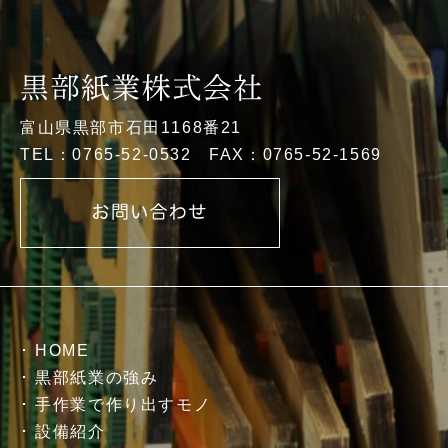
富山県黒部市石田1168番21
TEL：0765-52-0532 FAX：0765-52-1569
HOME
黒部紙業の強み
手作業で作り出すモノ
設備紹介