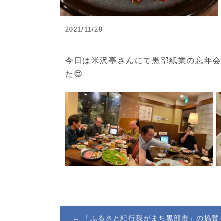
2021/11/29
今日は米沢亭さんにて黒部紙業の忘年
た
😍
Post
←
「ふるさと紀行我がまち黒部市」の協賛