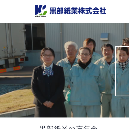
Skip
to
content
黒部紙業の忘年会