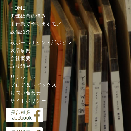
HOME
黒部紙業の強み
手作業で作り出すモノ
設備紹介
段ボールボビン・紙ボビン
製品事例
会社概要
取り組み
リクルート
ブログ＆トピックス
お問い合わせ
サイトポリシー