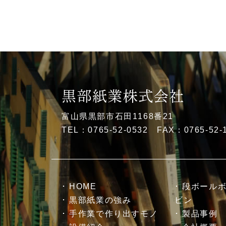
富山県黒部市石田1168番21
TEL：0765-52-0532 FAX：0765-52-
HOME
段ボール
黒部紙業の強み
ビン
手作業で作り出すモノ
製品事例