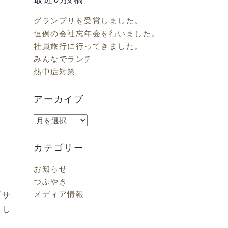
グランプリを受賞しました。
恒例の会社忘年会を行いました。
社員旅行に行ってきました。
みんなでランチ
熱中症対策
アーカイブ
ア
ー
カ
カテゴリー
イ
お知らせ
ブ
つぶやき
メディア情報
新サ
まし