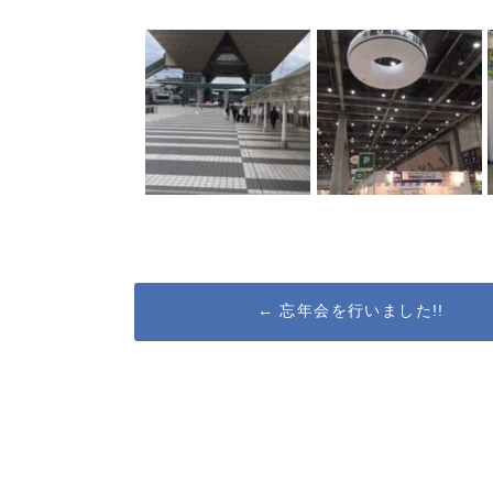
Post
←
忘年会を行いました!!
navigation