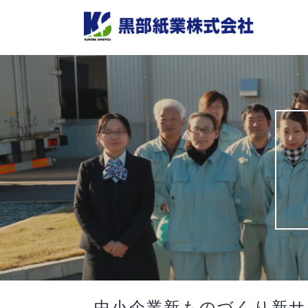
Skip
to
content
中小企業新ものづくり新サ