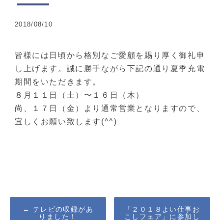
2018/08/10
皆様には日頃から格別なご愛顧を賜り厚く御礼申
し上げます。誠に勝手ながら下記の通り夏季充電
期間をいただきます。
８月１１日（土）〜１６日（木）
尚、１７日（金）より通常営業となりますので、
宜しくお願い致します(^^)
Post
←
テレビの収録があ
「２０１８よい仕事お
りました！
こしフェア」に参加し