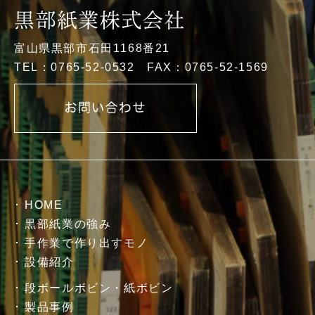
富山県黒部市石田1168番21
TEL：0765-52-0532 FAX：0765-52-1569
HOME
黒部紙業の強み
手作業で作り出すモノ
設備紹介
段ボールボビン・紙ボビン
製品事例