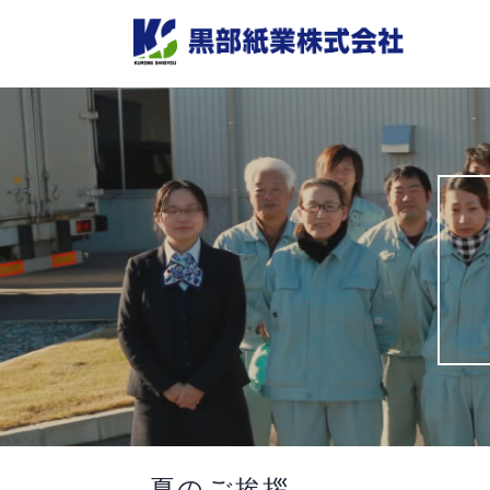
Skip
to
content
夏のご挨拶。